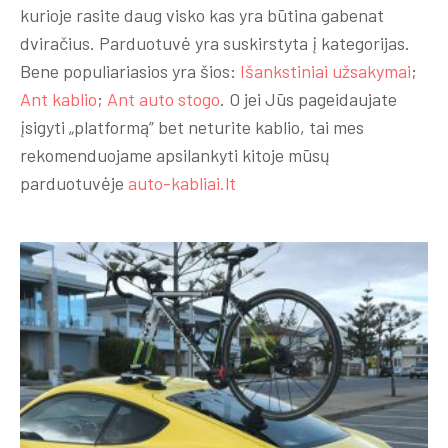
kurioje rasite daug visko kas yra būtina gabenat
dviračius. Parduotuvė yra suskirstyta į kategorijas.
Bene populiariasios yra šios:
Išankstiniai užsakymai
;
Ant kablio
;
Ant auto stogo
. O jei Jūs pageidaujate
įsigyti „platformą” bet neturite kablio, tai mes
rekomenduojame apsilankyti kitoje mūsų
parduotuvėje
auto-kabliai.lt