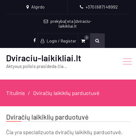
Algirdo
+370 (687) 48992
prekyba[eta]dviraciu-
laikikliai.lt
0
Login / Register
Socialinės
nuorodos
Dviraciu-laikikliai.lt
Aktyvus poilsis prasideda čia…
Titulinis
Dviračių laikiklių parduotuvė
Dviračių laikiklių parduotuvė
Čia yra specializuota dviračių laikiklių parduotuvė,