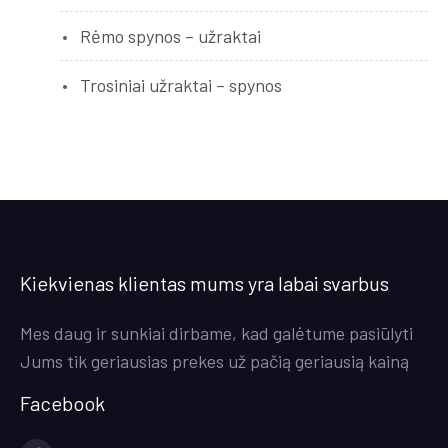
Rėmo spynos – užraktai
Trosiniai užraktai – spynos
Kiekvienas klientas mums yra labai svarbus
Mes daug ir sunkiai dirbame, kad galėtume pasiūlyti
Jums tik geriausias prekes už pačią geriausią kainą
Facebook