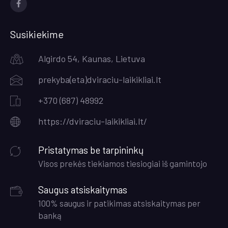
Socialinės
nuorodos
Susikiekime
Algirdo 54, Kaunas, Lietuva
prekyba(eta)dviraciu-laikikliai.lt
+370 (687) 48992
https://dviraciu-laikikliai.lt/
Pristatymas be tarpininkų
Visos prekės tiekiamos tiesiogiai iš gamintojo
Saugus atsiskaitymas
100% saugus ir patikimas atsiskaitymas per
banką