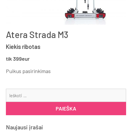
Atera Strada M3
Kiekis ribotas
tik 399eur
Puikus pasirinkimas
Ieš
Naujausi įrašai