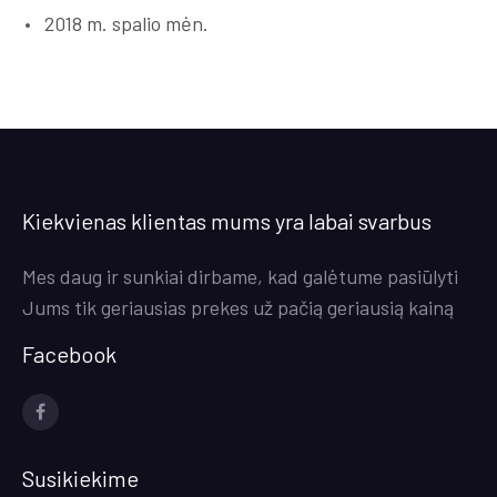
2018 m. spalio mėn.
Kiekvienas klientas mums yra labai svarbus
Mes daug ir sunkiai dirbame, kad galėtume pasiūlyti
Jums tik geriausias prekes už pačią geriausią kainą
Facebook
Socialinės
nuorodos
Susikiekime