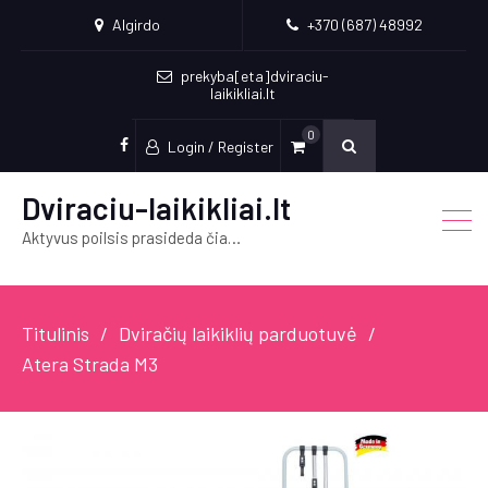
Algirdo
+370 (687) 48992
prekyba[eta]dviraciu-
laikikliai.lt
0
Login / Register
Socialinės
nuorodos
Dviraciu-laikikliai.lt
Aktyvus poilsis prasideda čia…
Titulinis
Dviračių laikiklių parduotuvė
Atera Strada M3