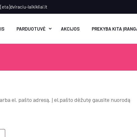
eta]dviraciu-laikikliai.lt
IS
PARDUOTUVĖ
AKCIJOS
PREKYBA KITA ĮRANG
arba el. pašto adresą. Į el.pašto dėžutę gausite nuorodą