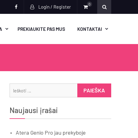
0
Login / Register
Socialinės
nuorodos
A
PREKIAUKITE PAS MUS
KONTAKTAI
Ieškoti:
Naujausi įrašai
Atera Genio Pro jau prekyboje