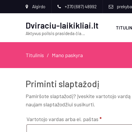
Algirdo
+370 (687) 48992
prekyba[
Dviraciu-laikikliai.lt
TITULIN
Aktyvus poilsis prasideda čia…
Titulinis
Mano paskyra
Priminti slaptažodį
Pamiršote slaptažodį? Įveskite vartotojo vardą 
naujam slaptažodžiui susikurti.
Privalomas
Vartotojo vardas arba el. paštas
*