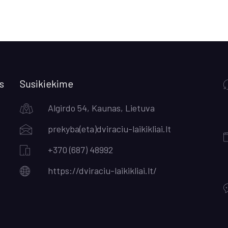
s
Susikiekime
Algirdo 54, Kaunas, Lietuva
prekyba(eta)dviraciu-laikikliai.lt
+370 (687) 48992
https://dviraciu-laikikliai.lt/