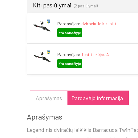
Kiti pasiūlymai
(2 pasiūlymai)
Pardavėjas:
dviraciu-laikikliai.lt
Yra sandėlyje
Pardavėjas:
Test tiekėjas A
Yra sandėlyje
Aprašymas
Pardavėjo informacija
Aprašymas
Legendinis dviračių laikiklis Barracuda TwinP