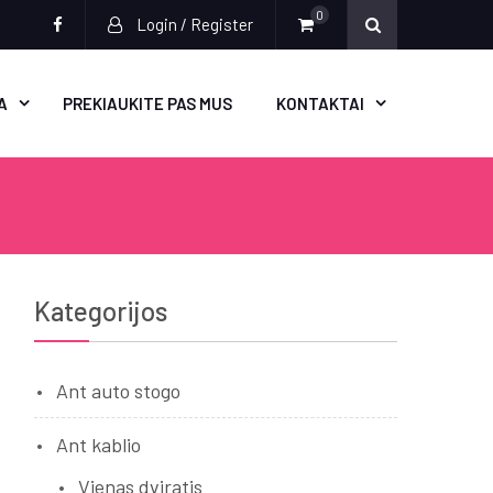
0
Login / Register
Socialinės
nuorodos
A
PREKIAUKITE PAS MUS
KONTAKTAI
Kategorijos
Ant auto stogo
Ant kablio
Vienas dviratis