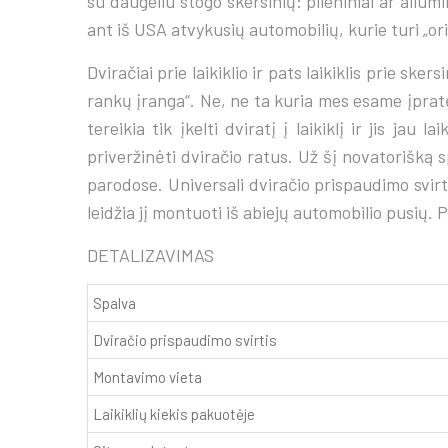
su daugeliu stogo skersinių: plieniniai ar alium
ant iš USA atvykusių automobilių, kurie turi „orig
Dviračiai prie laikiklio ir pats laikiklis prie sk
rankų įranga“. Ne, ne ta kuria mes esame įprat
tereikia tik įkelti dviratį į laikiklį ir jis jau 
priveržinėti dviračio ratus. Už šį novatorišką 
parodose. Universali dviračio prispaudimo svirtis
leidžia jį montuoti iš abiejų automobilio pusių
DETALIZAVIMAS
Spalva
Dviračio prispaudimo svirtis
Montavimo vieta
Laikiklių kiekis pakuotėje