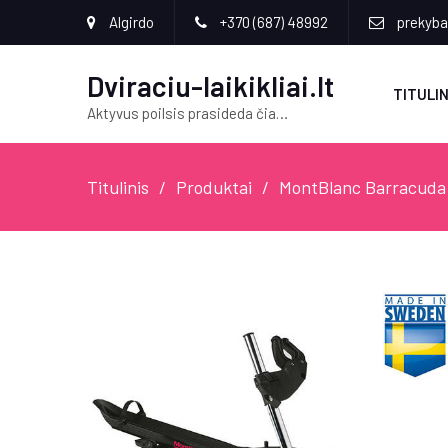
Algirdo
+370 (687) 48992
prekyba[
Dviraciu-laikikliai.lt
TITULIN
Aktyvus poilsis prasideda čia…
Titulinis
Produktai
MontBlanc Barracuda 