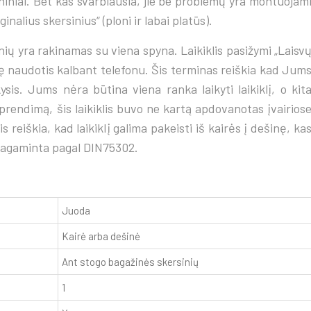
ininiai. Bet kas svarbiausia, jie be problemų yra montuojam
inalius skersinius“ (ploni ir labai platūs).
ersinių yra rakinamas su viena spyna. Laikiklis pasižymi „Laisv
ę naudotis kalbant telefonu. Šis terminas reiškia kad Jum
laikysis. Jums nėra būtina viena ranka laikyti laikiklį, o kit
sprendimą, šis laikiklis buvo ne kartą apdovanotas įvairios
 reiškia, kad laikiklį galima pakeisti iš kairės į dešinę, ka
. Pagaminta pagal DIN75302.
Juoda
Kairė arba dešinė
Ant stogo bagažinės skersinių
1