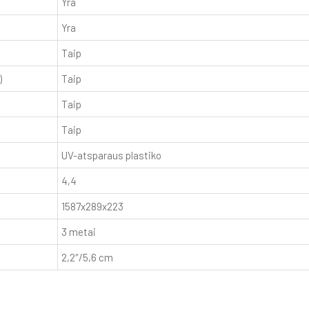
Yra
Yra
Taip
)
Taip
Taip
Taip
UV-atsparaus plastiko
4,4
1587x289x223
3 metai
2,2″/5,6 cm