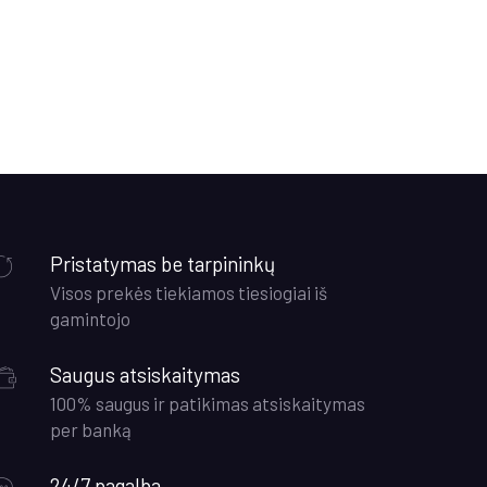
.
Pristatymas be tarpininkų
Visos prekės tiekiamos tiesiogiai iš
gamintojo
Saugus atsiskaitymas
100% saugus ir patikimas atsiskaitymas
per banką
24/7 pagalba