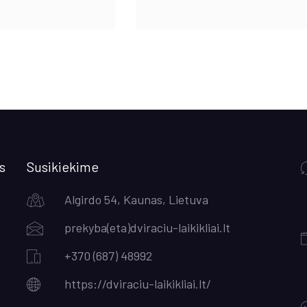
price
price
was:
is:
€230.00.
€195.00
s
Susikiekime
Algirdo 54, Kaunas, Lietuva
prekyba(eta)dviraciu-laikikliai.lt
+370 (687) 48992
https://dviraciu-laikikliai.lt/