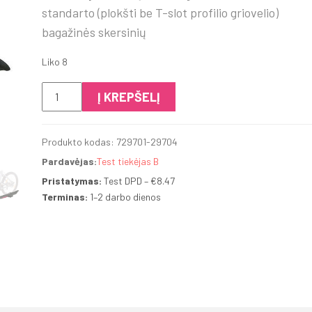
standarto (plokšti be T-slot profilio griovelio)
bagažinės skersinių
Liko 8
produkto
Į KREPŠELĮ
kiekis:
MontBlanc
Produkto kodas:
729701-29704
Barracuda
Pardavėjas:
Test tiekėjas B
(Kopija/Testas)
Pristatymas:
Test DPD –
€
8.47
Terminas:
1–2 darbo dienos