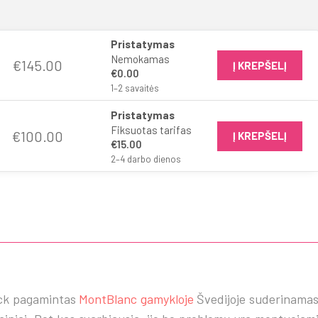
Pristatymas
Nemokamas
€
145.00
Į KREPŠELĮ
€0.00
1–2 savaitės
Pristatymas
Fiksuotas tarifas
€
100.00
Į KREPŠELĮ
€
15.00
2–4 darbo dienos
ack pagamintas
MontBlanc gamykloje
Švedijoje suderinama