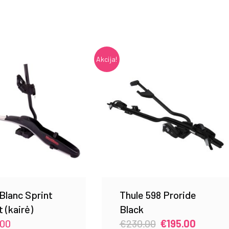
Akcija!
Blanc Sprint
Thule 598 Proride
t (kairė)
Black
Original
Current
.00
€
230.00
€
195.00