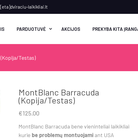
eta]dviraciu-laikikliai.lt
IS
PARDUOTUVĖ
AKCIJOS
PREKYBA KITA ĮRANG
(Kopija/Testas)
MontBlanc Barracuda
(Kopija/Testas)
€
125.00
MontBlanc Barracuda bene vieninteliai laikikliai
kurie
be problemų montuojami
ant USA