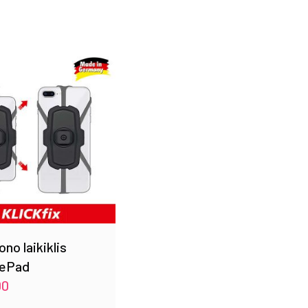
ono laikiklis
ePad
00