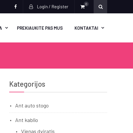
0
Login / Register
Socialinės
nuorodos
A
PREKIAUKITE PAS MUS
KONTAKTAI
Kategorijos
Ant auto stogo
Ant kablio
Vienas dviratis