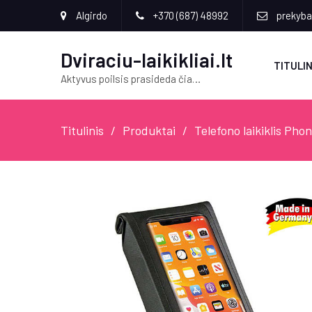
Algirdo
+370 (687) 48992
prekyba[
Dviraciu-laikikliai.lt
TITULIN
Aktyvus poilsis prasideda čia…
Titulinis
Produktai
Telefono laikiklis Ph