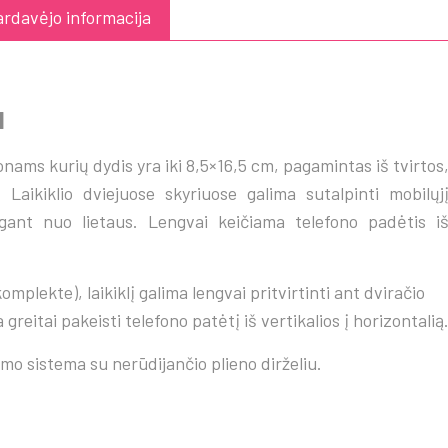
rdavėjo informacija
M
ams kurių dydis yra iki 8,5×16,5 cm, pagamintas iš tvirtos
 Laikiklio dviejuose skyriuose galima sutalpinti mobilųj
ugant nuo lietaus. Lengvai keičiama telefono padėtis i
omplekte), laikiklį galima lengvai pritvirtinti ant dviračio
reitai pakeisti telefono patėtį iš vertikalios į horizontalią
mo sistema su nerūdijančio plieno dirželiu.