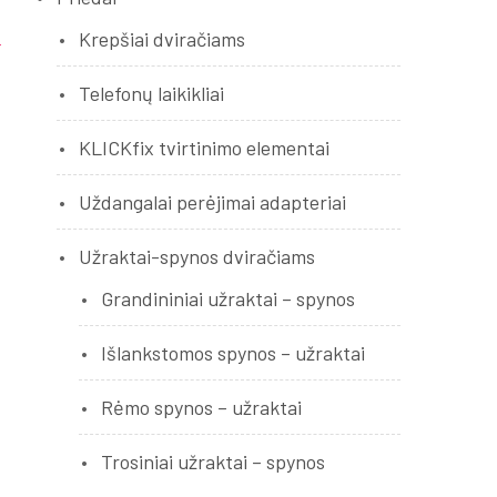
Krepšiai dviračiams
Telefonų laikikliai
KLICKfix tvirtinimo elementai
,
Uždangalai perėjimai adapteriai
į
š
Užraktai-spynos dviračiams
Grandininiai užraktai – spynos
Išlankstomos spynos – užraktai
.
Rėmo spynos – užraktai
Trosiniai užraktai – spynos