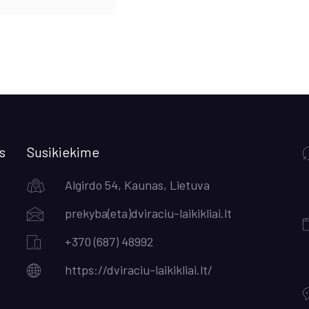
s
Susikiekime
Algirdo 54, Kaunas, Lietuva
prekyba(eta)dviraciu-laikikliai.lt
+370 (687) 48992
https://dviraciu-laikikliai.lt/