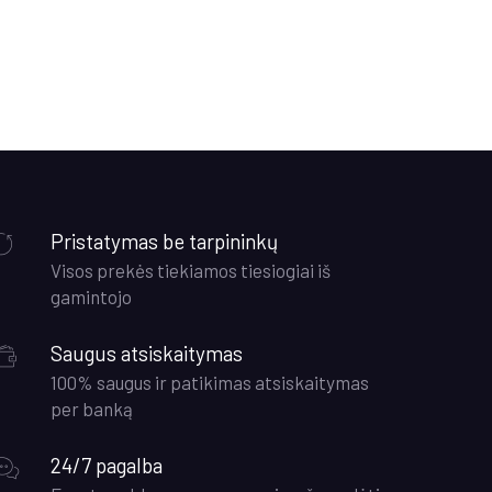
Pristatymas be tarpininkų
Visos prekės tiekiamos tiesiogiai iš
gamintojo
Saugus atsiskaitymas
100% saugus ir patikimas atsiskaitymas
per banką
24/7 pagalba