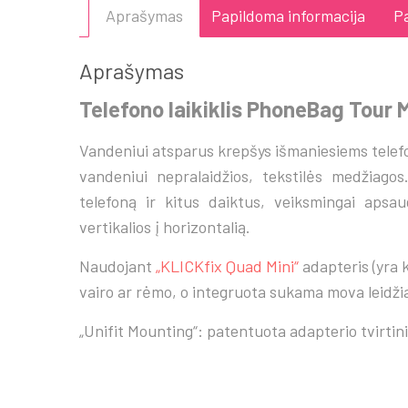
Aprašymas
Papildoma informacija
Pa
Aprašymas
Telefono laikiklis PhoneBag Tour 
Vandeniui atsparus krepšys išmaniesiems telefon
vandeniui nepralaidžios, tekstilės medžiagos.
telefoną ir kitus daiktus, veiksmingai apsa
vertikalios į horizontalią.
Naudojant
„KLICKfix Quad Mini“
adapteris (yra k
vairo ar rėmo, o integruota sukama mova leidžia g
„Unifit Mounting“: patentuota adapterio tvirtini