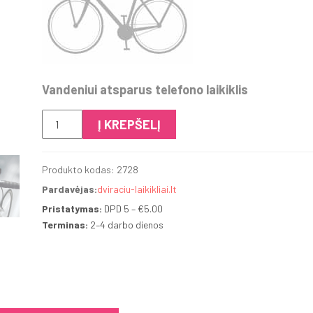
Vandeniui atsparus telefono laikiklis
produkto
Į KREPŠELĮ
kiekis:
Telefono
Produkto kodas:
2728
laikiklis
Pardavėjas:
dviraciu-laikikliai.lt
PhoneBag
Tour
Pristatymas:
DPD 5 –
€
5.00
Terminas:
2–4 darbo dienos
M