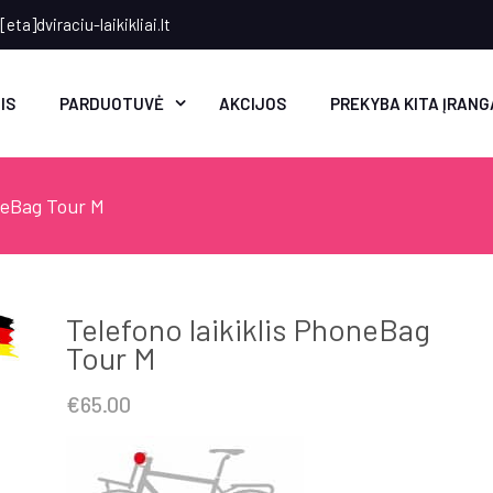
eta]dviraciu-laikikliai.lt
IS
PARDUOTUVĖ
AKCIJOS
PREKYBA KITA ĮRANG
oneBag Tour M
Telefono laikiklis PhoneBag
Tour M
€
65.00