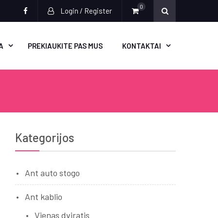
0
Login / Register
Socialinės
nuorodos
A
PREKIAUKITE PAS MUS
KONTAKTAI
Kategorijos
Ant auto stogo
Ant kablio
Vienas dviratis