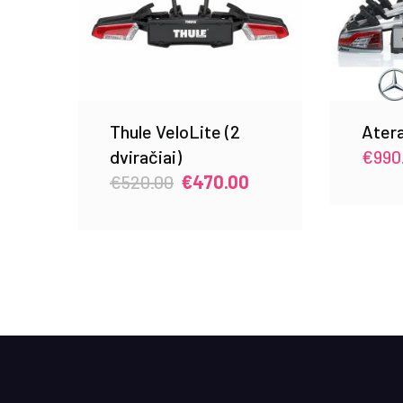
Thule VeloLite (2
Atera
dviračiai)
€
990
Original
Current
€
520.00
€
470.00
price
price
was:
is:
€520.00.
€470.00.