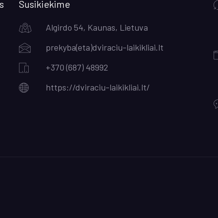
s
Susikiekime
Algirdo 54, Kaunas, Lietuva
prekyba(eta)dviraciu-laikikliai.lt
+370 (687) 48992
https://dviraciu-laikikliai.lt/