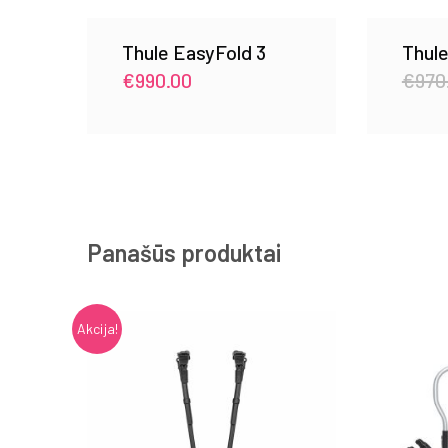
Thule EasyFold 3
Thul
€
990.00
€
970
Panašūs produktai
Akcija!