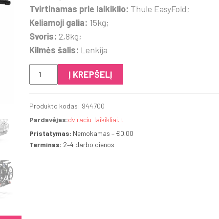
Tvirtinamas prie laikiklio:
Thule EasyFold;
Keliamoji galia:
15kg;
Svoris:
2,8kg;
Kilmės šalis:
Lenkija
produkto
Į KREPŠELĮ
kiekis:
Thule
Produkto kodas:
944700
EasyFold
Pardavėjas:
dviraciu-laikikliai.lt
papildomo
dviračio
Pristatymas:
Nemokamas – €0.00
Terminas:
2–4 darbo dienos
adapteris