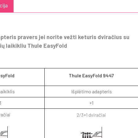
cija
eris pravers jei norite vežti keturis dviračius su
ių laikikliu Thule EasyFold
asyFold
Thule EasyFold 9447
aikiklis
Išplėtimo adapteris
3
+1
račiai
2/3+1 dviračiai