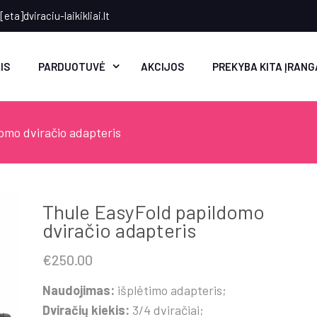
eta]dviraciu-laikikliai.lt
IS
PARDUOTUVĖ
AKCIJOS
PREKYBA KITA ĮRANG
omo dviračio adapteris
Thule EasyFold papildomo
dviračio adapteris
€
250.00
Naudojimas:
išplėtimo adapteris;
Dviračių kiekis:
3/4 dviračiai;