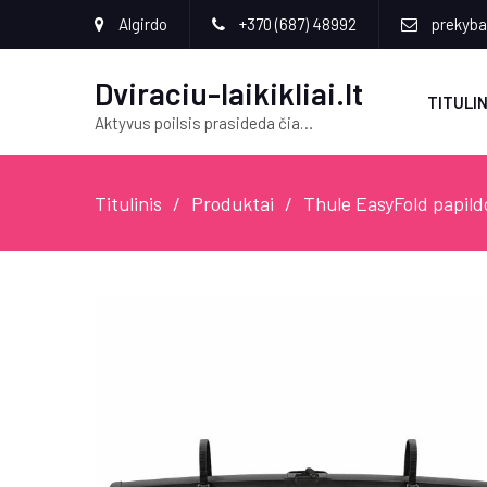
Algirdo
+370 (687) 48992
prekyba[
Dviraciu-laikikliai.lt
TITULIN
Aktyvus poilsis prasideda čia…
Titulinis
Produktai
Thule EasyFold papild