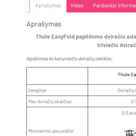
Aprašymas
Video
Pardavėjo informa
Aprašymas
Thule EasyFold papildomo dviračio adapt
triviečiu dvirač
Išplėtimas iki keturviečio dviračių laikiklio:
Thule E
Įrenginys
Dviračių l
Max dviračių skaičius
2/
2/3 dvi
Montavimo pavyzdžiai