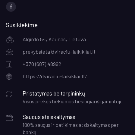
Socialinės
nuorodos
Susikiekime
Algirdo 54, Kaunas, Lietuva
prekyba(eta)dviraciu-laikikliai.lt
+370 (687) 48992
https://dviraciu-laikikliai.lt/
Pristatymas be tarpininkų
Visos prekės tiekiamos tiesiogiai iš gamintojo
Saugus atsiskaitymas
100% saugus ir patikimas atsiskaitymas per
banką