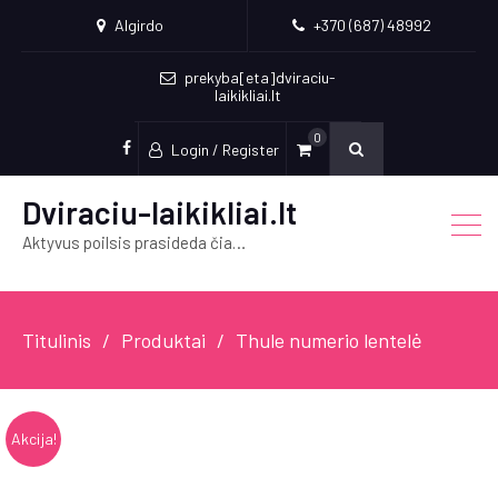
Algirdo
+370 (687) 48992
prekyba[eta]dviraciu-
laikikliai.lt
0
Login / Register
Socialinės
nuorodos
Dviraciu-laikikliai.lt
Aktyvus poilsis prasideda čia…
Titulinis
Produktai
Thule numerio lentelė
Akcija!