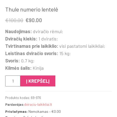
Thule numerio lentelė
Original
Current
€
100.00
€
90.00
price
price
Naudojimas:
dviračio rėmui;
was:
is:
Dviračių kiekis:
1 dviratis;
€100.00.
€90.00.
Tvirtinamas prie laikiklio:
visi pastatomi laikikliai;
Leistinas dviračio svoris:
15 kg;
Svoris:
0,7 kg;
Kilmės šalis:
Kinija
produkto
Į KREPŠELĮ
kiekis:
Thule
Produkto kodas:
69-976
numerio
Pardavėjas:
dviraciu-laikikliai.lt
lentelė
Pristatymas:
Nemokamas – €0.00