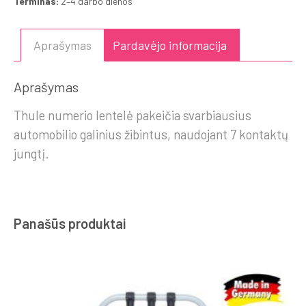
Terminas:
2–4 darbo dienos
Aprašymas
Pardavėjo informacija
Aprašymas
Thule numerio lentelė pakeičia svarbiausius
automobilio galinius žibintus, naudojant 7 kontaktų
jungtį.
Panašūs produktai