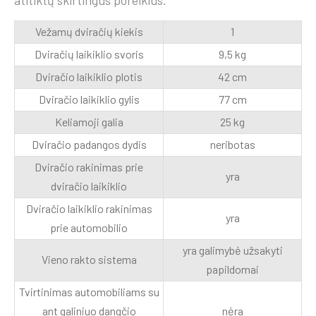
atitiktų skirtingus poreikius.
Vežamų dviračių kiekis
1
Dviračių laikiklio svoris
9,5 kg
Dviračio laikiklio plotis
42 cm
Dviračio laikiklio gylis
77 cm
Keliamoji galia
25 kg
Dviračio padangos dydis
neribotas
Dviračio rakinimas prie
yra
dviračio laikiklio
Dviračio laikiklio rakinimas
yra
prie automobilio
yra galimybė užsakyti
Vieno rakto sistema
papildomai
Tvirtinimas automobiliams su
ant galiniuo dangčio
nėra