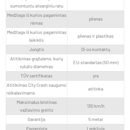
sumontuotu atsarginiu ratu
Medžiaga iš kurios pagamintas
plienas
rėmas
Medžiaga iš kurios pagamintas
plienas ir plastikas
laikiklis
Jungtis
13-os kontaktų
Atitikimas grąžulams, kurių
EU-standartas (50 mm)
rutulio diametras
TÜV sertifikatas
yra
Atitikimas City Crash saugumo
atitinka
reikalavimams
Maksimalus leistinas
130 km/h
važiavimo greitis
Garantija
5 metai
Pagaminta
Lenkijoje