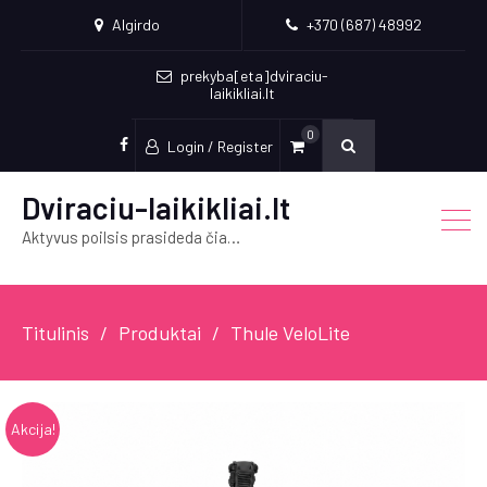
Algirdo
+370 (687) 48992
prekyba[eta]dviraciu-
laikikliai.lt
0
Login / Register
Socialinės
nuorodos
Dviraciu-laikikliai.lt
Aktyvus poilsis prasideda čia…
Titulinis
Produktai
Thule VeloLite
Akcija!