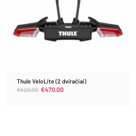
Thule VeloLite (2 dviračiai)
Original
Current
€
520.00
€
470.00
price
price
was:
is:
€520.00.
€470.00.