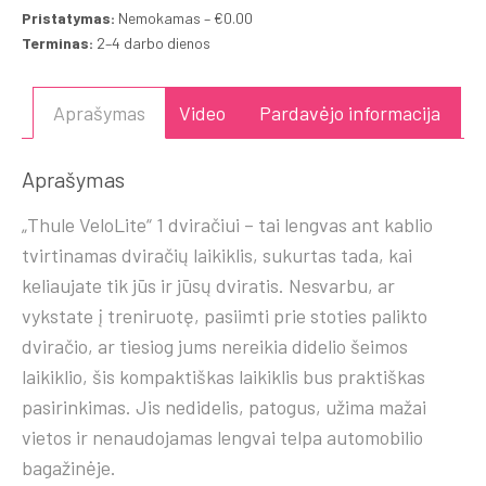
Pristatymas:
Nemokamas – €0.00
Terminas:
2–4 darbo dienos
Aprašymas
Video
Pardavėjo informacija
Aprašymas
„Thule VeloLite“ 1 dviračiui – tai lengvas ant kablio
tvirtinamas dviračių laikiklis, sukurtas tada, kai
keliaujate tik jūs ir jūsų dviratis. Nesvarbu, ar
vykstate į treniruotę, pasiimti prie stoties palikto
dviračio, ar tiesiog jums nereikia didelio šeimos
laikiklio, šis kompaktiškas laikiklis bus praktiškas
pasirinkimas. Jis nedidelis, patogus, užima mažai
vietos ir nenaudojamas lengvai telpa automobilio
bagažinėje.