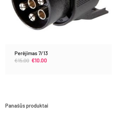
Perėjimas 7/13
Original
Current
€
15.00
€
10.00
price
price
was:
is:
€15.00.
€10.00.
Panašūs produktai