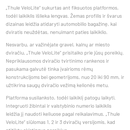
„Thule VeloLite“ sukurtas ant fiksuotos platformos,
todėl laikiklis išlieka lengvas. Žemas profilis ir švarus
dizainas leidžia atidaryti automobilio bagažinę, kai
dviratis neuždėtas, nenuimant paties laikiklio.
Nesvarbu, ar važinėjate gravel, kalnų ar miesto
dviračiu, „Thule VeloLite“ prisitaiko prie jūsų poreikių.
Nepriklausomos dviračio tvirtinimo rankenos ir
pasukama galvutė tinka įvairioms rėmų
konstrukcijoms bei geometrijoms, nuo 20 iki 90 mm, ir
užtikrina saugų dviračio vežimą kelionės metu.
Platforma susilanksto, todėl laikiklį patogu laikyti.
Integruoti žibintai ir valstybinio numerio laikiklis
leidžia jį naudoti keliuose pagal reikalavimus. „Thule
VeloLite“ siūlomas 1, 2 ir 3 dviračių versijomis, kad