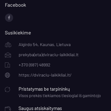
Facebook
Socialinės
nuorodos
Susikiekime
Algirdo 54, Kaunas, Lietuva
prekyba(eta)dviraciu-laikikliai.lt
+370 (687) 48992
https://dviraciu-laikikliai.lt/
Pristatymas be tarpininkų
Visos prekės tiekiamos tiesiogiai iš gamintojo
Saugus atsiskaitymas