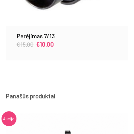
Perėjimas 7/13
Original
Current
€
15.00
€
10.00
price
price
was:
is:
€15.00.
€10.00.
Panašūs produktai
Akcija!