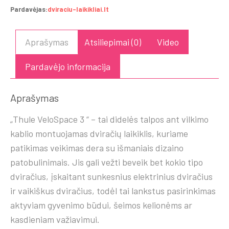
Pardavėjas:
dviraciu-laikikliai.lt
3
du
dviračiai
Aprašymas
Atsiliepimai (0)
Video
Pardavėjo informacija
Aprašymas
„Thule VeloSpace 3 “ – tai didelės talpos ant vilkimo
kablio montuojamas dviračių laikiklis, kuriame
patikimas veikimas dera su išmaniais dizaino
patobulinimais. Jis gali vežti beveik bet kokio tipo
dviračius, įskaitant sunkesnius elektrinius dviračius
ir vaikiškus dviračius, todėl tai lankstus pasirinkimas
aktyviam gyvenimo būdui, šeimos kelionėms ar
kasdieniam važiavimui.