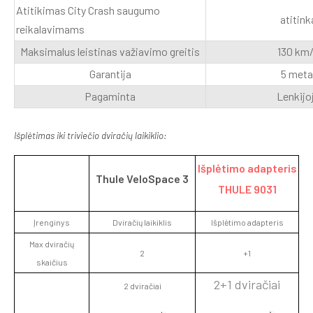
Atitikimas City Crash saugumo
atitink
reikalavimams
Maksimalus leistinas važiavimo greitis
130 km
Garantija
5 meta
Pagaminta
Lenkijo
Išplėtimas iki
triviečio
dviračių laikiklio:
Išplėtimo adapteris
Thule VeloSpace 3
THULE 9031
Įrenginys
Dviračių laikiklis
Išplėtimo adapteris
Max dviračių
2
+1
skaičius
2+1 dviračiai
2 dviračiai