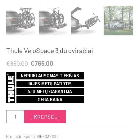
Thule VeloSpace 3 du dviračiai
Original
Current
€
850.00
€
765.00
price
price
was:
is:
€850.00.
€765.00.
produkto
Į KREPŠELĮ
kiekis:
Thule
Produkto kodas:
69-9032100
VeloSpace