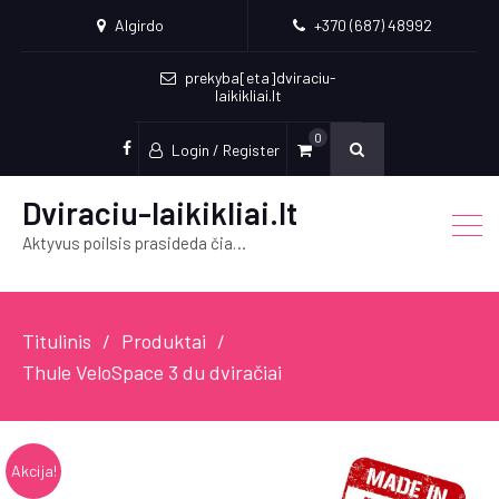
Algirdo
+370 (687) 48992
prekyba[eta]dviraciu-
laikikliai.lt
0
Login / Register
Socialinės
nuorodos
Dviraciu-laikikliai.lt
Aktyvus poilsis prasideda čia…
Titulinis
Produktai
Thule VeloSpace 3 du dviračiai
Akcija!