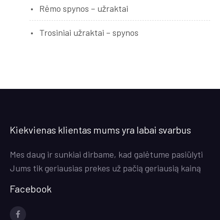
Rėmo spynos – užraktai
Trosiniai užraktai – spynos
Kiekvienas klientas mums yra labai svarbus
Mes daug ir sunkiai dirbame, kad galėtume pasiūlyti
Jums tik geriausias prekes už pačią geriausią kainą
Facebook