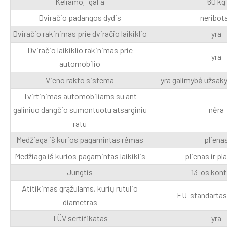
Keliamoji galia
60 kg
Dviračio padangos dydis
neribot
Dviračio rakinimas prie dviračio laikiklio
yra
Dviračio laikiklio rakinimas prie
yra
automobilio
Vieno rakto sistema
yra galimybė užsaky
Tvirtinimas automobiliams su ant
galiniuo dangčio sumontuotu atsarginiu
nėra
ratu
Medžiaga iš kurios pagamintas rėmas
pliena
Medžiaga iš kurios pagamintas laikiklis
plienas ir pl
Jungtis
13-os kon
Atitikimas grąžulams, kurių rutulio
EU-standartas
diametras
TÜV sertifikatas
yra