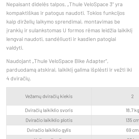
Nepaisant didelės talpos, „Thule VeloSpace 3“ yra
kompaktiškas ir patogus naudoti. Tokios funkcijos
kaip dirželių laikymo sprendimai, montavimas be
įrankių ir sulankstomas U formos rėmas leidžia laikiklį
lengvai naudoti, sandėliuoti ir kasdien patogiai
valdyti.
Naudojant „Thule VeloSpace Bike Adapter“,
parduodamą atskirai, laikiklį galima išplėsti ir vežti iki
4 dviračių.
Vežamų dviračių kiekis
2
Dviračių laikiklio svoris
18,7 k
Dviračio laikiklio plotis
135 c
Dviračio laikiklio gylis
69 cm