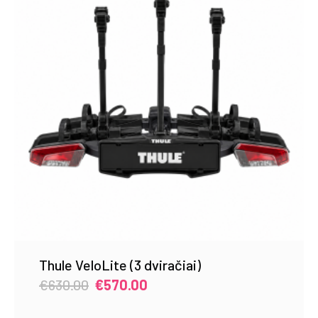
Thule VeloLite (3 dviračiai)
Original
Current
€
630.00
€
570.00
price
price