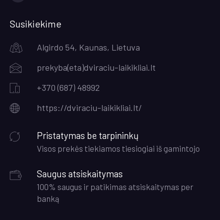
Socialinės
nuorodos
Susikiekime
Algirdo 54, Kaunas, Lietuva
prekyba(eta)dviraciu-laikikliai.lt
+370 (687) 48992
https://dviraciu-laikikliai.lt/
Pristatymas be tarpininkų
Visos prekės tiekiamos tiesiogiai iš gamintojo
Saugus atsiskaitymas
100% saugus ir patikimas atsiskaitymas per
banką