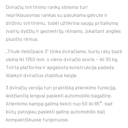
Dviračių tvirtinimo rankų sistema turi
nepriklausomas rankas su pasukama galvute ir
diržiniu tvirtinimu, todėl užtikrina saugų pritaikymą
įvairių dydžių ir geometrijų rėmams, įskaitant anglies
pluošto rėmus.
„Thule VeloSpace 3“ tinka dviračiams, kurių ratų bazė
siekia iki 1350 mm, o vieno dviračio svoris – iki 30 kg.
Tvirta platforma ir apgalvota konstrukcija padeda
išlaikyti dviračius stabilius kelyje.
3 dviračių versija turi praktišką atlenkimo funkciją,
leidžiančią lengvai pasiekti automobilio bagažinę.
Atlenkimo kampą galima keisti nuo 50 iki 65°, kad
būtų patogiau pasiekti galinę automobilio dalį
kompaktiškuose furgonuose.