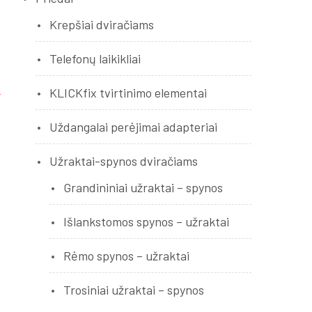
Krepšiai dviračiams
Telefonų laikikliai
KLICKfix tvirtinimo elementai
Uždangalai perėjimai adapteriai
Užraktai-spynos dviračiams
ų
Grandininiai užraktai – spynos
Išlankstomos spynos – užraktai
;
Rėmo spynos – užraktai
.
Trosiniai užraktai – spynos
ų