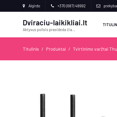
Algirdo
+370 (687) 48992
prekyba[
Dviraciu-laikikliai.lt
TITULIN
Aktyvus poilsis prasideda čia…
Titulinis
Produktai
Tvirtinimo varžtai Thul