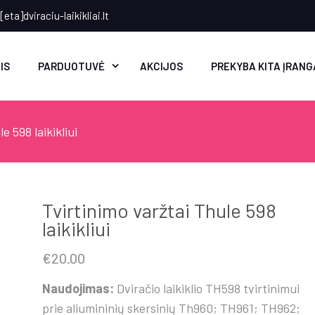
eta]dviraciu-laikikliai.lt
IS
PARDUOTUVĖ
AKCIJOS
PREKYBA KITA ĮRANG
e 598 laikikliui
Tvirtinimo varžtai Thule 598
laikikliui
€
20.00
Naudojimas:
Dviračio laikiklio TH598 tvirtinimui
prie aliumininių skersinių Th960; TH961; TH962;