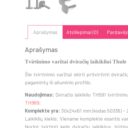
Aprašymas
Atsiliepimai (0)
Pardavėjo
Aprašymas
Tvirtinimo varžtai dviračių laikikliui Thul
Šie tvirtinimo varžtai skirti pritvirtinti dvira
pagamintų iš aliuminio profilio.
Naudojimas:
Dviračio laikiklio TH591 tvirtinim
TH969
;
Komplekte yra:
30x24x61 mm (kodas 50336) – 2
Laikiklių kiekis: Viename komplekte esantis varž
Norint tvirtinti kelis dviračių laikiklius, būt