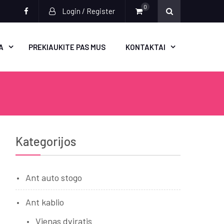
0
Login / Register
Socialinės
nuorodos
A
PREKIAUKITE PAS MUS
KONTAKTAI
Kategorijos
Ant auto stogo
Ant kablio
Vienas dviratis