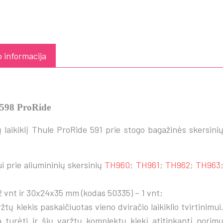
 informacija
e 598 ProRide
čių laikiklį Thule ProRide 591 prie stogo bagažinės skersini
ui prie aliumininių skersinių
TH960
;
TH961
;
TH962
;
TH963
 vnt ir 30x24x35 mm (kodas 50335) – 1 vnt;
tų kiekis paskaičiuotas vieno dviračio laikiklio tvirtinimui
ina turėti ir šių varžtų komplektų kiekį atitinkantį norim