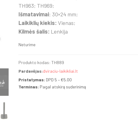
TH963; TH969;
Išmatavimai
: 30×24 mm;
Laikiklių kiekis:
Vienas;
Kilmės šalis:
Lenkija
Neturime
Produkto kodas:
TH889
Pardavėjas:
dviraciu-laikikliai.lt
Pristatymas:
DPD 5 –
€
5.00
Terminas:
Pagal atskirą suderinimą