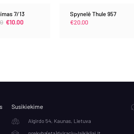
imas 7/13
Spynelė Thule 957
Original
Current
00
€
10.00
€
20.00
price
price
was:
is:
€15.00.
€10.00.
s
Susikiekime
Algirdo 54, Kaunas, Lietuva
prekyba(eta)dviraciu-laikikliai.lt