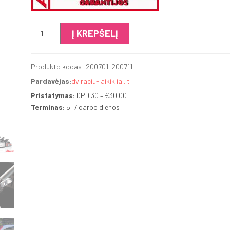
produkto
Į KREPŠELĮ
kiekis:
Atera
Produkto kodas:
200701-200711
Strada
Pardavėjas:
dviraciu-laikikliai.lt
EVO3
su
Pristatymas:
DPD 30 –
€
30.00
Terminas:
5–7 darbo dienos
adapteriu