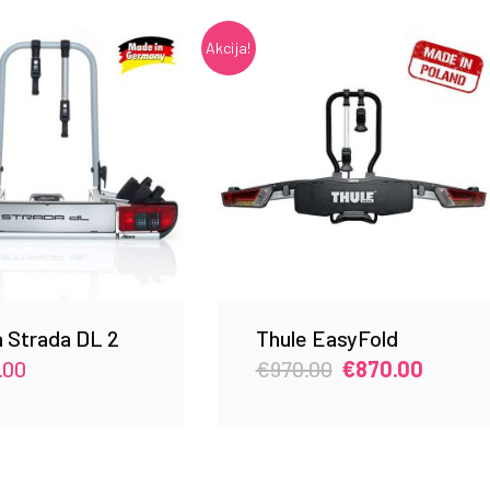
Akcija!
 Strada DL 2
Thule EasyFold
Original
Curren
.00
€
970.00
€
870.00
price
price
was:
is:
€970.00.
€870.0