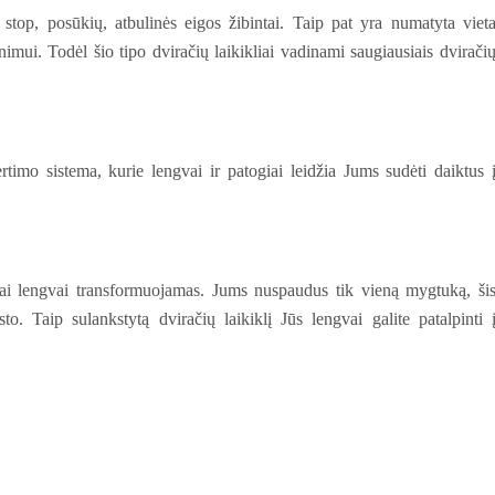
stop, posūkių, atbulinės eigos žibintai. Taip pat yra numatyta viet
nimui. Todėl šio tipo dviračių laikikliai vadinami saugiausiais dvirači
rtimo sistema, kurie lengvai ir patogiai leidžia Jums sudėti daiktus 
bai lengvai transformuojamas. Jums nuspaudus tik vieną mygtuką, ši
sto. Taip sulankstytą dviračių laikiklį Jūs lengvai galite patalpinti 