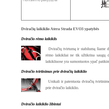
Dviračių laikiklio Atera Strada EVO3 ypatybės
Dviračio rėmo laikiklis
Dviračių tvirtumą ir stabilumą šiame dvir
rėmo laikikliai ne tik užtikrina saugų
laikikliuose yra sumontuotos ypač patiki
Dviračio tvirtinimas prie dviračių laikiklio
Unikali ir patentuota dviračių tvirtinimo
prie dviračio laikiklio.
Dviračio laikiklio žibintai