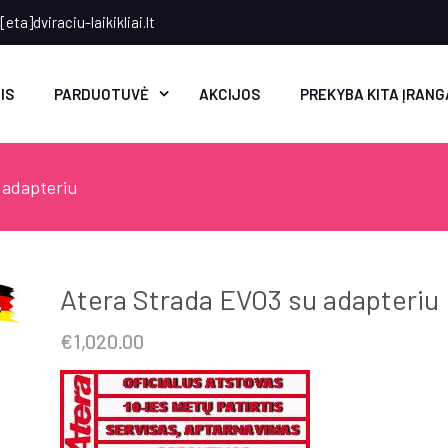
eta]dviraciu-laikikliai.lt
IS
PARDUOTUVĖ
AKCIJOS
PREKYBA KITA ĮRANG
 adapteriu
Atera Strada EVO3 su adapteriu
€
1,020.00