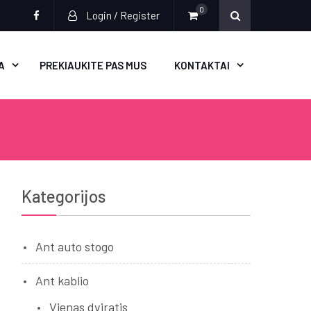
0
Login / Register
Socialinės
nuorodos
A
PREKIAUKITE PAS MUS
KONTAKTAI
Kategorijos
Ant auto stogo
Ant kablio
Vienas dviratis