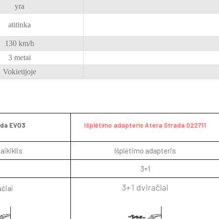
yra
atitinka
130 km/h
3 metai
Vokietijoje
ada EVO3
Išplėtimo adapteris Atera Strada 022711
aikiklis
Išplėtimo adapteris
3+1
3+1 dviračiai
ačiai