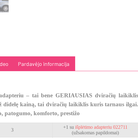
ideo
Pardavėjo informacija
adapteriu – tai bene GERIAUSIAS dviračių laikikli
 didelę kainą, tai dviračių laikiklis kuris tarnaus ilgai
 patogumo, komforto, prestižo
+1 su
išplėtimo adapteriu 022711
3
(užsakomas papildomai)