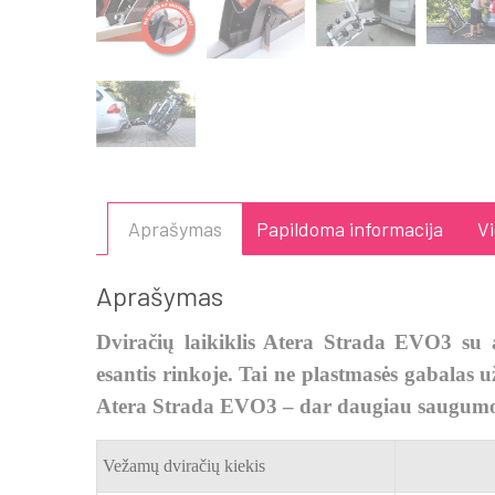
Aprašymas
Papildoma informacija
V
Aprašymas
Dviračių laikiklis Atera Strada EVO3 su 
esantis rinkoje. Tai ne plastmasės gabalas už
Atera Strada EVO3 – dar daugiau saugumo,
Vežamų dviračių kiekis