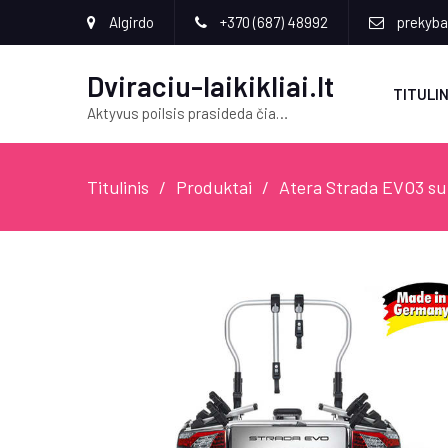
Algirdo
+370 (687) 48992
prekyba[
Dviraciu-laikikliai.lt
TITULIN
Aktyvus poilsis prasideda čia…
Titulinis
Produktai
Atera Strada EVO3 su