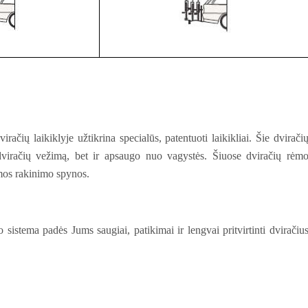
ačių laikiklyje užtikrina specialūs, patentuoti laikikliai. Šie dvirači
 dviračių vežimą, bet ir apsaugo nuo vagystės. Šiuose dviračių rėm
mos rakinimo spynos.
 sistema padės Jums saugiai, patikimai ir lengvai pritvirtinti dviračiu