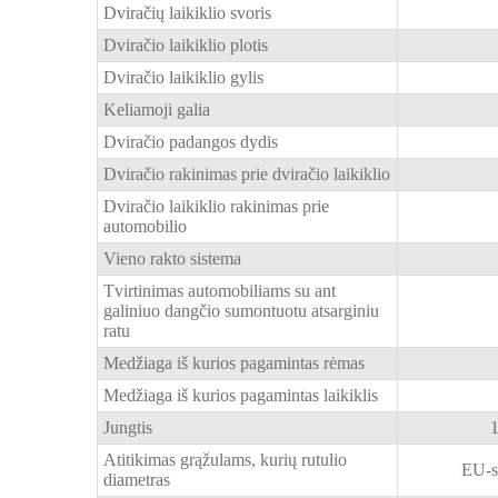
Dviračių laikiklio svoris
Dviračio laikiklio plotis
Dviračio laikiklio gylis
Keliamoji galia
Dviračio padangos dydis
Dviračio rakinimas prie dviračio laikiklio
Dviračio laikiklio rakinimas prie
automobilio
Vieno rakto sistema
Tvirtinimas automobiliams su ant
galiniuo dangčio sumontuotu atsarginiu
ratu
Medžiaga iš kurios pagamintas rėmas
Medžiaga iš kurios pagamintas laikiklis
Jungtis
1
Atitikimas grąžulams, kurių rutulio
EU-s
diametras