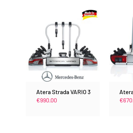
Atera Strada VARIO 3
Atera
€
990.00
€
670