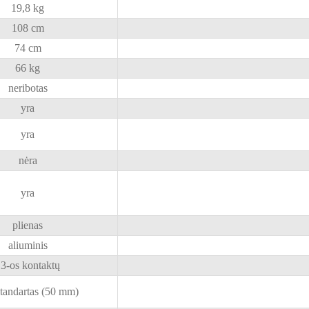
19,8 kg
108 cm
74 cm
66 kg
neribotas
yra
yra
nėra
yra
plienas
aliuminis
3-os kontaktų
tandartas (50 mm)