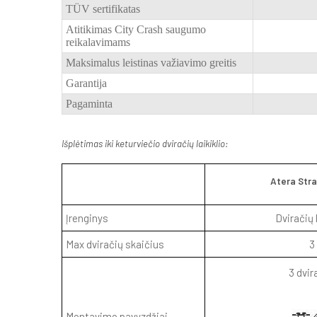
TÜV sertifikatas
Atitikimas City Crash saugumo
reikalavimams
Maksimalus leistinas važiavimo greitis
Garantija
Pagaminta
Išplėtimas iki keturviečio dviračių laikiklio:
Atera Str
Įrenginys
Dviračių l
Max dviračių skaičius
3
3 dvir
Montavimo pavyzdžiai