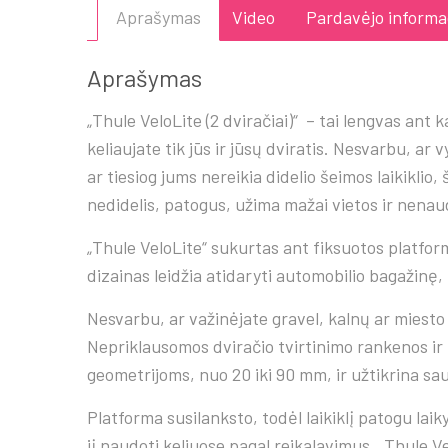
Aprašymas
Video
Pardavėjo informa
Aprašymas
„Thule VeloLite (2 dviračiai)“ – tai lengvas ant k
keliaujate tik jūs ir jūsų dviratis. Nesvarbu, ar v
ar tiesiog jums nereikia didelio šeimos laikiklio,
nedidelis, patogus, užima mažai vietos ir nenau
„Thule VeloLite“ sukurtas ant fiksuotos platformo
dizainas leidžia atidaryti automobilio bagažinę,
Nesvarbu, ar važinėjate gravel, kalnų ar miesto d
Nepriklausomos dviračio tvirtinimo rankenos i
geometrijoms, nuo 20 iki 90 mm, ir užtikrina sa
Platforma susilanksto, todėl laikiklį patogu laikyt
jį naudoti keliuose pagal reikalavimus. „Thule Vel