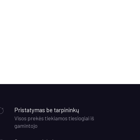
t
0.
Pristatymas be tarpininkų
Visos prekės tiekiamos tiesiogiai iš
gamintojo