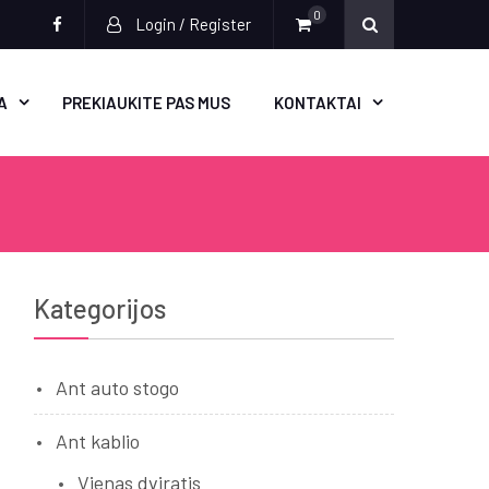
0
Login / Register
Socialinės
nuorodos
A
PREKIAUKITE PAS MUS
KONTAKTAI
Kategorijos
Ant auto stogo
Ant kablio
Vienas dviratis