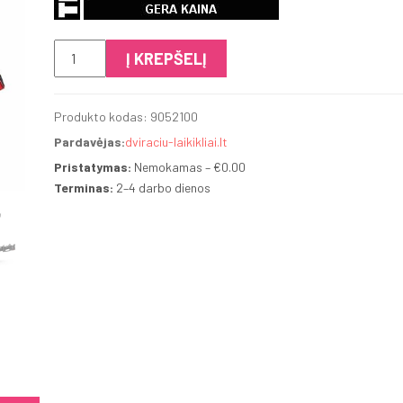
produkto
Į KREPŠELĮ
kiekis:
Thule
Produkto kodas:
9052100
VeloLite
Pardavėjas:
dviraciu-laikikliai.lt
(2
dviračiai)
Pristatymas:
Nemokamas – €0.00
Terminas:
2–4 darbo dienos