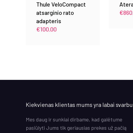
Thule VeloCompact
Ater
atsarginio rato
€
860
adapteris
€
100.00
Kiekvienas klientas mums yra labai svarbu
Mes daug ir sunkiai dirbame, kad galėtume
pasiūlyti Jums tik geriausias prekes už pačią