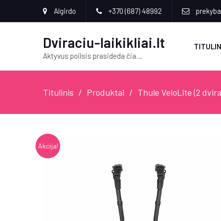
Algirdo
+370 (687) 48992
prekyba[
Dviraciu-laikikliai.lt
TITULIN
Aktyvus poilsis prasideda čia…
Titulinis
Produktai
Thule VeloLite (2 dvira
Akcija!