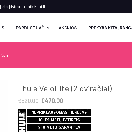
eta]dviraciu-laikikliai.lt
IS
PARDUOTUVĖ
AKCIJOS
PREKYBA KITA ĮRANG
čiai)
Thule VeloLite (2 dviračiai)
Original
Current
€
520.00
€
470.00
price
price
was:
is:
€520.00.
€470.00.