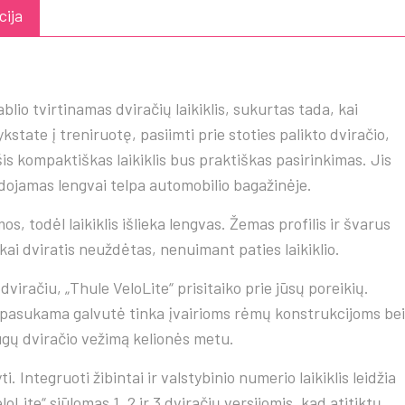
cija
ablio tvirtinamas dviračių laikiklis, sukurtas tada, kai
ykstate į treniruotę, pasiimti prie stoties palikto dviračio,
 šis kompaktiškas laikiklis bus praktiškas pasirinkimas. Jis
dojamas lengvai telpa automobilio bagažinėje.
s, todėl laikiklis išlieka lengvas. Žemas profilis ir švarus
 kai dviratis neuždėtas, nenuimant paties laikiklio.
viračiu, „Thule VeloLite“ prisitaiko prie jūsų poreikių.
r pasukama galvutė tinka įvairioms rėmų konstrukcijoms bei
ugų dviračio vežimą kelionės metu.
i. Integruoti žibintai ir valstybinio numerio laikiklis leidžia
oLite“ siūlomas 1, 2 ir 3 dviračių versijomis, kad atitiktų