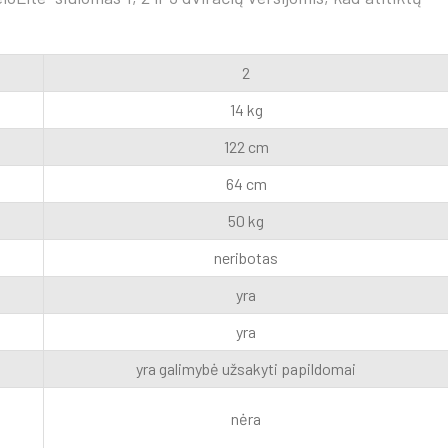
2
14 kg
122 cm
64 cm
50 kg
neribotas
yra
yra
yra galimybė užsakyti papildomai
nėra