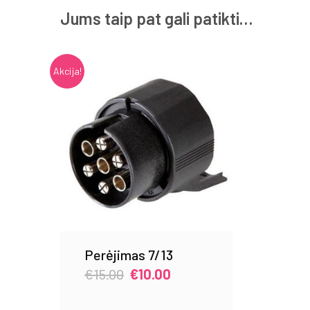
Jums taip pat gali patikti…
Akcija!
Perėjimas 7/13
Original
Current
€
15.00
€
10.00
price
price