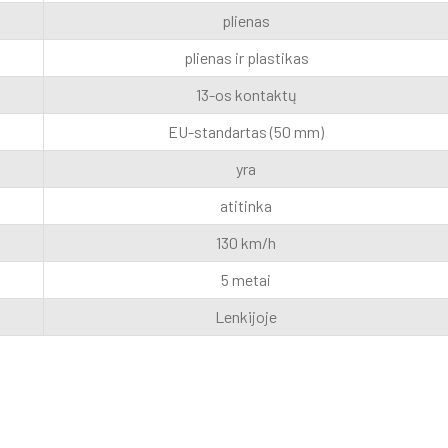
plienas
plienas ir plastikas
13-os kontaktų
EU-standartas (50 mm)
yra
atitinka
130 km/h
5 metai
Lenkijoje