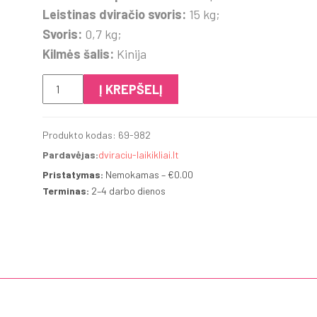
Leistinas dviračio svoris:
15 kg;
Svoris:
0,7 kg;
Kilmės šalis:
Kinija
produkto
Į KREPŠELĮ
kiekis:
Thule
Produkto kodas:
69-982
adapteris
Pardavėjas:
dviraciu-laikikliai.lt
dviračio
rėmui
Pristatymas:
Nemokamas – €0.00
Terminas:
2–4 darbo dienos