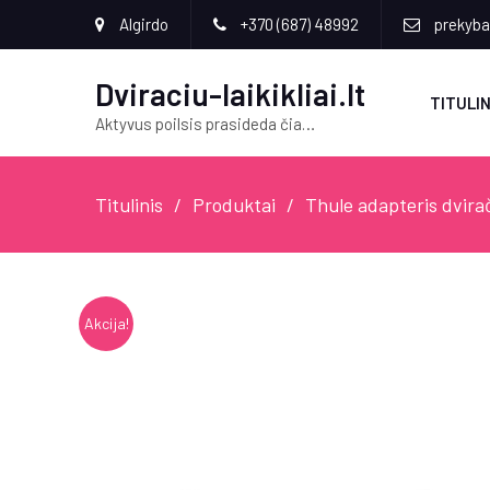
Algirdo
+370 (687) 48992
prekyba[
Dviraciu-laikikliai.lt
TITULIN
Aktyvus poilsis prasideda čia…
Titulinis
Produktai
Thule adapteris dvira
Akcija!