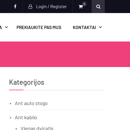
0
Login / Register
Socialinės
nuorodos
A
PREKIAUKITE PAS MUS
KONTAKTAI
Kategorijos
Ant auto stogo
Ant kablio
Vienas dviratis