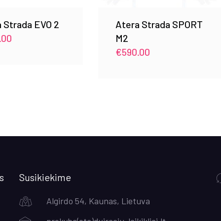
 Strada EVO 2
Atera Strada SPORT
.00
M2
€
590.00
s
Susikiekime
Algirdo 54, Kaunas, Lietuva
prekyba(eta)dviraciu-laikikliai.lt