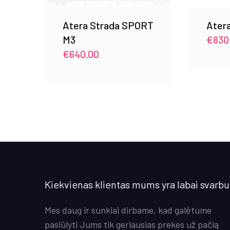
Atera Strada SPORT
Atera
M3
€
830
€
640.00
Kiekvienas klientas mums yra labai svarbu
Mes daug ir sunkiai dirbame, kad galėtume
pasiūlyti Jums tik geriausias prekes už pačią