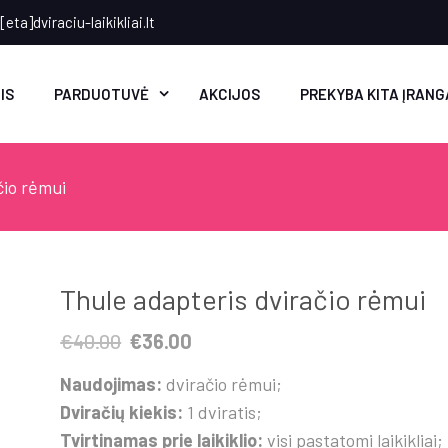
eta]dviraciu-laikikliai.lt
IS
PARDUOTUVĖ
AKCIJOS
PREKYBA KITA ĮRANG
čio rėmui
Thule adapteris dviračio rėmui
Original
Current
€
40.00
€
36.00
price
price
Naudojimas:
dviračio rėmui;
was:
is:
Dviračių kiekis:
1 dviratis;
€40.00.
€36.00.
Tvirtinamas prie laikiklio:
visi pastatomi laikikliai;