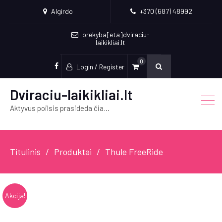
Algirdo
+370 (687) 48992
prekyba[eta]dviraciu-
laikikliai.lt
0
Login / Register
Socialinės
nuorodos
Dviraciu-laikikliai.lt
Aktyvus poilsis prasideda čia…
Titulinis
Produktai
Thule FreeRide
Akcija!