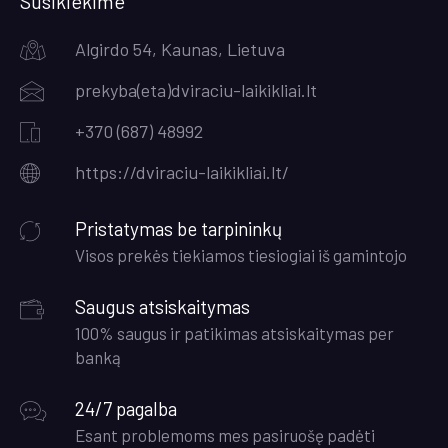
Susikiekime
Algirdo 54, Kaunas, Lietuva
prekyba(eta)dviraciu-laikikliai.lt
+370 (687) 48992
https://dviraciu-laikikliai.lt/
Pristatymas be tarpininkų
Visos prekės tiekiamos tiesiogiai iš gamintojo
Saugus atsiskaitymas
100% saugus ir patikimas atsiskaitymas per
banką
24/7 pagalba
Esant problemoms mes pasiruošę padėti