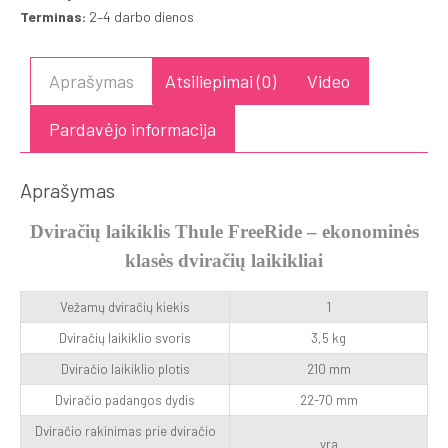
Terminas:
2–4 darbo dienos
Aprašymas
Atsiliepimai (0)
Video
Pardavėjo informacija
Aprašymas
Dviračių laikiklis Thule FreeRide – ekonominės
klasės dviračių laikikliai
Vežamų dviračių kiekis
1
Dviračių laikiklio svoris
3,5 kg
Dviračio laikiklio plotis
210 mm
Dviračio padangos dydis
22-70 mm
Dviračio rakinimas prie dviračio
yra