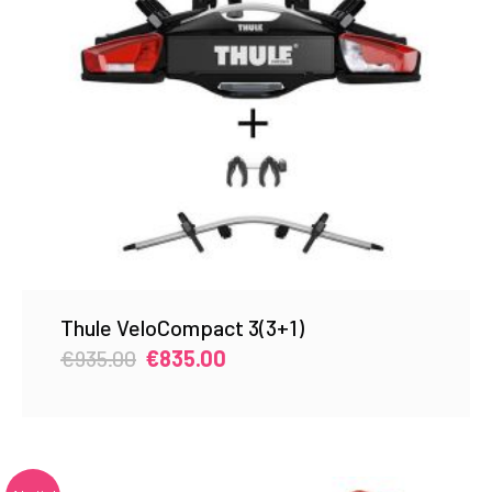
Thule VeloCompact 3(3+1)
Original
Current
€
935.00
€
835.00
price
price
was:
is:
€935.00.
€835.00.