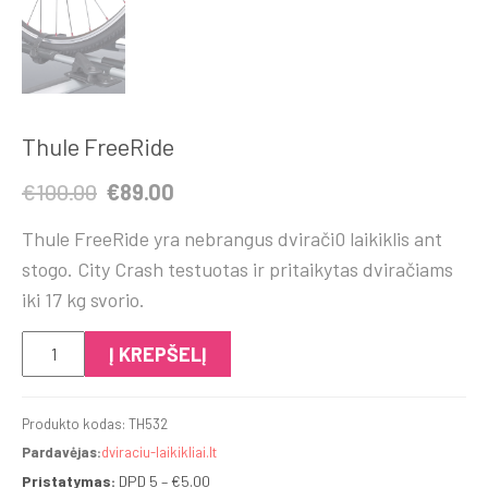
Thule FreeRide
Original
Current
€
100.00
€
89.00
price
price
Thule FreeRide yra nebrangus dvirači0 laikiklis ant
was:
is:
stogo. City Crash testuotas ir pritaikytas dviračiams
€100.00.
€89.00.
iki 17 kg svorio.
produkto
Į KREPŠELĮ
kiekis:
Thule
Produkto kodas:
TH532
FreeRide
Pardavėjas:
dviraciu-laikikliai.lt
Pristatymas:
DPD 5 –
€
5.00