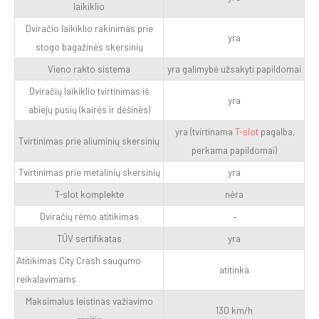
laikiklio
Dviračio laikiklio rakinimas prie
yra
stogo bagažinės skersinių
Vieno rakto sistema
yra galimybė užsakyti papildomai
Dviračių laikiklio tvirtinimas iš
yra
abiejų pusių (kairės ir dėšinės)
yra (tvirtinama
T-slot
pagalba,
Tvirtinimas prie aliuminių skersinių
perkama papildomai)
Tvirtinimas prie metalinių skersinių
yra
T-slot komplekte
nėra
Dviračių rėmo atitikimas
–
TÜV sertifikatas
yra
Atitikimas City Crash saugumo
atitinka
reikalavimams
Maksimalus leistinas važiavimo
130 km/h