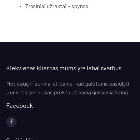
Trosiniai užraktai – spynos
Kiekvienas klientas mums yra labai svarbus
Mes daug ir sunkiai dirbame, kad galėtume pasiūlyti
Jums tik geriausias prekes už pačią geriausią kainą
Facebook
Socialinės
nuorodos