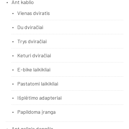
Ant kablio
Vienas dviratis
Du dviračiai
Trys dviračiai
Keturi dviračiai
E-bike laikikliai
Pastatomi laikikliai
Išplėtimo adapteriai
Papildoma įranga
Ant galinio dangčio