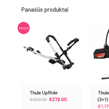
Panašūs produktai
Akcija!
Thule UpRide
Thul
Original
Current
€
300.00
€
279.00
(3+1)
price
price
€
1,1