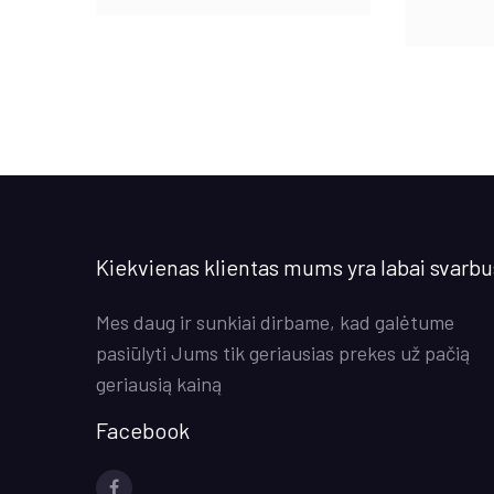
was:
is:
€300.00.
€279.00.
Kiekvienas klientas mums yra labai svarbu
Mes daug ir sunkiai dirbame, kad galėtume
pasiūlyti Jums tik geriausias prekes už pačią
geriausią kainą
Facebook