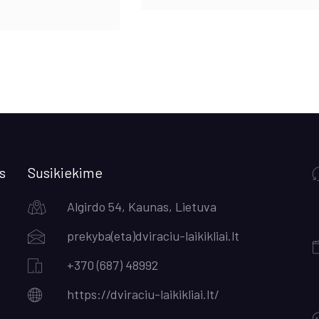
was:
is:
€200.00.
€175.00
s
Susikiekime
Algirdo 54, Kaunas, Lietuva
prekyba(eta)dviraciu-laikikliai.lt
+370 (687) 48992
https://dviraciu-laikikliai.lt/