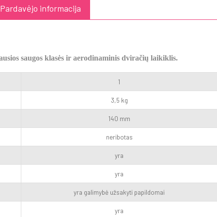
Pardavėjo informacija
usios saugos klasės ir aerodinaminis dviračių laikiklis.
1
3,5 kg
140 mm
neribotas
yra
yra
yra galimybė užsakyti papildomai
yra