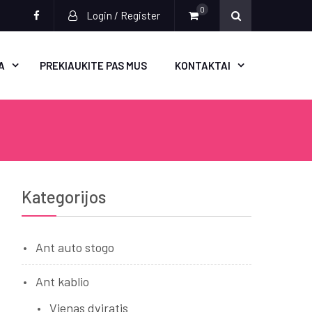
0
Login / Register
Socialinės
nuorodos
A
PREKIAUKITE PAS MUS
KONTAKTAI
Kategorijos
Ant auto stogo
Ant kablio
Vienas dviratis