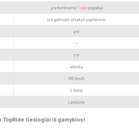
yra (tvirtinama
T-slot
pagalba)
yra galimybė užsakyti papildomai
yra
–
yra
atitinka
130 km/h
5 metai
Lenkijoje
le TopRide tiesiogiai iš gamyklos!