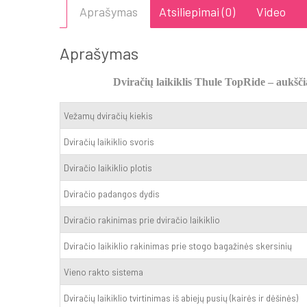
Aprašymas
Atsiliepimai (0)
Video
Aprašymas
Dviračių laikiklis Thule TopRide – aukščia
Vežamų dviračių kiekis
Dviračių laikiklio svoris
Dviračio laikiklio plotis
Dviračio padangos dydis
Dviračio rakinimas prie dviračio laikiklio
Dviračio laikiklio rakinimas prie stogo bagažinės skersinių
Vieno rakto sistema
Dviračių laikiklio tvirtinimas iš abiejų pusių (kairės ir dėšinės)