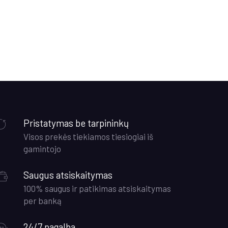
.
Pristatymas be tarpininkų
Visos prekės tiekiamos tiesiogiai iš
gamintojo
Saugus atsiskaitymas
100% saugus ir patikimas atsiskaitymas
per banką
24/7 pagalba