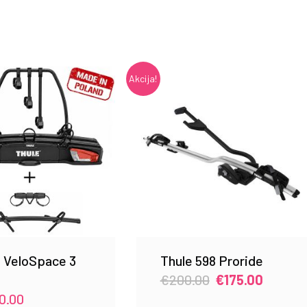
Akcija!
e VeloSpace 3
Thule 598 Proride
Original
Current
€
200.00
€
175.00
price
price
70.00