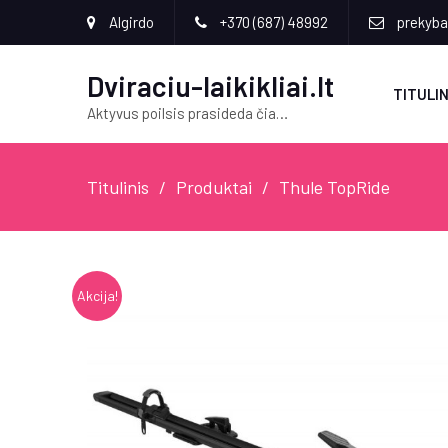
Algirdo
+370 (687) 48992
prekyba[
Dviraciu-laikikliai.lt
TITULIN
Aktyvus poilsis prasideda čia…
Titulinis
Produktai
Thule TopRide
Akcija!