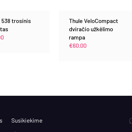
 538 trosinis
Thule VeloCompact
ktas
dviračio užkėlimo
00
rampa
€
60.00
s
Susikiekime