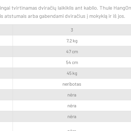
ngai tvirtinamas dviračių laikiklis ant kablio. Thule HangO
ais atstumais arba gabendami dviračius į mokyklą ir iš jos.
3
7,2 kg
47 cm
54 cm
45 kg
neribotas
nėra
nėra
nėra
nėra