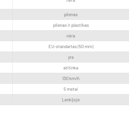
plienas
plienas ir plastikas
nėra
EU-standartas (50 mm)
yra
atitinka
130 km/h
5 metai
Lenkijoje