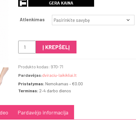
€153.00
Atlenkimas
produkto
Į KREPŠELĮ
kiekis:
Thule
Produkto kodas:
970-71
HangOn
Pardavėjas:
dviraciu-laikikliai.lt
Pristatymas:
Nemokamas – €0.00
Terminas:
2–4 darbo dienos
ideo
Pardavėjo informacija