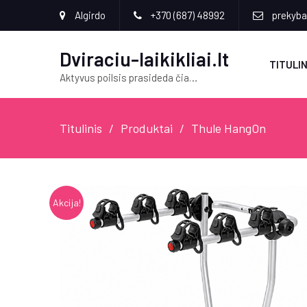
Algirdo
+370 (687) 48992
prekyba[
Dviraciu-laikikliai.lt
TITULIN
Aktyvus poilsis prasideda čia…
Titulinis
Produktai
Thule HangOn
Akcija!