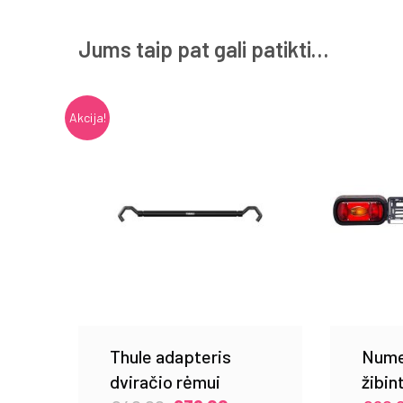
Jums taip pat gali patikti…
Akcija!
Thule adapteris
Numer
dviračio rėmui
žibin