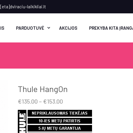
eta]dviraciu-laikikliai.lt
IS
PARDUOTUVĖ
AKCIJOS
PREKYBA KITA ĮRANG
Thule HangOn
Price
€
135.00
–
€
153.00
range:
€135.00
through