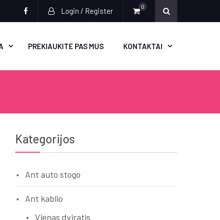
0
Login / Register
Socialinės
nuorodos
A
PREKIAUKITE PAS MUS
KONTAKTAI
Kategorijos
Ant auto stogo
Ant kablio
Vienas dviratis