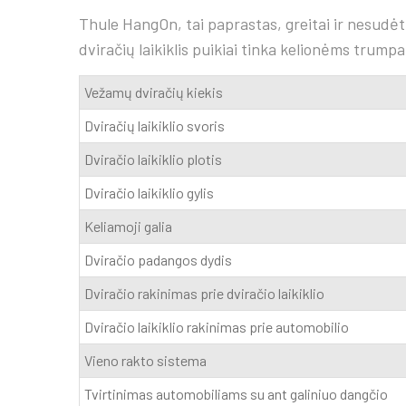
Thule HangOn, tai paprastas, greitai ir nesudėti
dviračių laikiklis puikiai tinka kelionėms trump
Vežamų dviračių kiekis
Dviračių laikiklio svoris
Dviračio laikiklio plotis
Dviračio laikiklio gylis
Keliamoji galia
Dviračio padangos dydis
Dviračio rakinimas prie dviračio laikiklio
Dviračio laikiklio rakinimas prie automobilio
Vieno rakto sistema
Tvirtinimas automobiliams su ant galiniuo dangčio