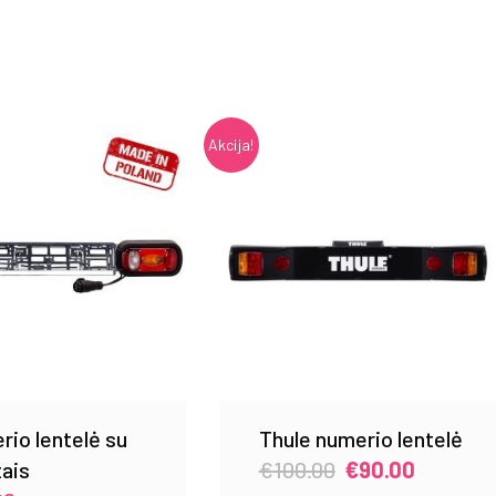
Akcija!
io lentelė su
Thule numerio lentelė
Original
Current
tais
€
100.00
€
90.00