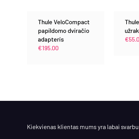
Thule VeloCompact
Thule
papildomo dviračio
užra
adapteris
€
55.
€
195.00
Kiekvienas klientas mums yra labai svarbu